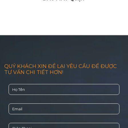
QUÝ KHÁCH XIN ĐỂ LẠI YÊU CẦU ĐỂ ĐƯỢC
TƯ VẤN CHI TIẾT HƠN!