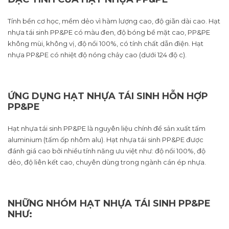
Tính bền cơ học, mềm dẻo vì hàm lượng cao, độ giãn dài cao. Hạt
nhựa tái sinh PP&PE có màu đen, độ bóng bề mặt cao, PP&PE
không mùi, không vị, độ nổi 100%, có tính chất dẫn điện. Hạt
nhựa PP&PE có nhiệt độ nóng chảy cao (dưới 124 độ c).
ỨNG DỤNG HẠT NHỰA TÁI SINH HỖN HỢP
PP&PE
Hạt nhựa tái sinh PP&PE là nguyên liệu chính để sản xuất tấm
aluminium (tấm ốp nhôm alu). Hạt nhựa tái sinh PP&PE được
đánh giá cao bởi nhiều tính năng ưu việt như: độ nổi 100%, độ
dẻo, độ liên kết cao, chuyên dùng trong ngành cán ép nhựa.
NHỮNG NHÓM HẠT NHỰA TÁI SINH PP&PE
NHƯ: