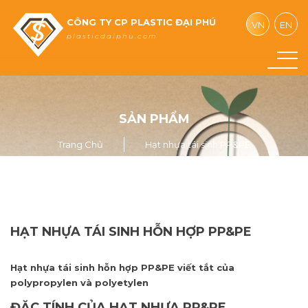
CÔNG TY CP PLASTIC ĐẠI PHÚ
VN
EN
plasticdaiphu.com
SẢN PHẨM
Trang Chủ
Hạt nhựa tái sinh PP&PE
HẠT NHỰA TÁI SINH HỖN HỢP PP&PE
Hạt nhựa tái sinh hỗn hợp PP&PE viết tắt của
polypropylen và polyetylen
ĐẶC TÍNH CỦA HẠT NHỰA PP&PE